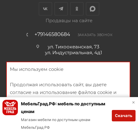
Продавцы на сайте
+79146580684
ЗАКАЗАТЬ ЗВОНОК
ул. Тихоокеанская, 73
ул. Индустриальная, 4д1
Мы используем cookie
Продолжая использовать сайт, вы даете
НАПИСАТЬ СООБЩЕНИЕ
согласие на использование файлов cookie и
ПОЛИТИКА КОНФИДЕНЦИАЛЬНОСТИ
ПУБЛИЧНАЯ ОФЕРТА
политикой конфиденциальности
×
МебельГрад.РФ: мебель по доступным
СОГЛАСИЕ НА ПОЛУЧЕНИЕ РЕКЛАМНО-ИНФОРМАЦИОННЫХ
ценам
Скачать
МАТЕРИАЛОВ
ХОРОШО
Магазин мебели по доступным ценам
Заказывай через мобильное приложение
МебельГрад РФ