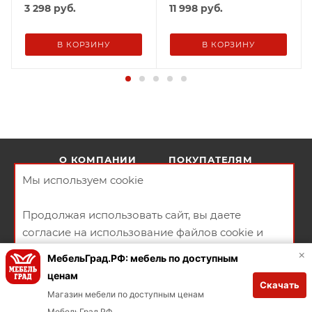
3 298
руб.
11 998
руб.
В КОРЗИНУ
В КОРЗИНУ
О КОМПАНИИ
ПОКУПАТЕЛЯМ
Мы используем cookie
КРЕДИТОВАНИЕ
МАГАЗИНЫ
Продолжая использовать сайт, вы даете
согласие на использование файлов cookie и
политикой конфиденциальности
×
Продавцы на сайте
МебельГрад.РФ: мебель по доступным
ценам
Скачать
+79146580684
ХОРОШО
ЗАКАЗАТЬ ЗВОНОК
Магазин мебели по доступным ценам
В КОРЗИНУ
МебельГрад РФ