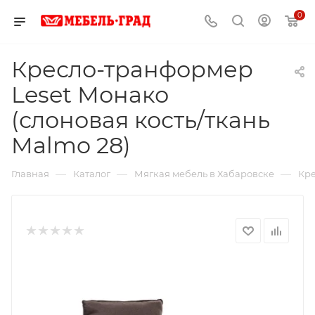
0
Кресло-транформер
Leset Монако
(слоновая кость/ткань
Malmo 28)
—
—
—
Главная
Каталог
Мягкая мебель в Хабаровске
Кре