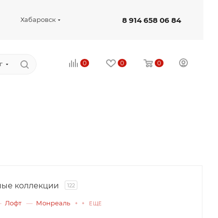
8 914 658 06 84
Хабаровск
0
0
0
г
ые коллекции
122
Лофт
Монреаль
+ + ЕЩЕ