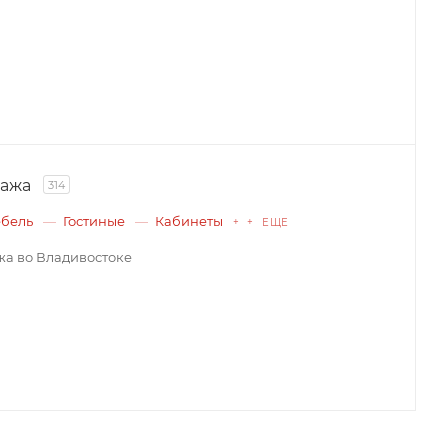
дажа
314
ебель
Гостиные
Кабинеты
+ + ЕЩЕ
а во Владивостоке