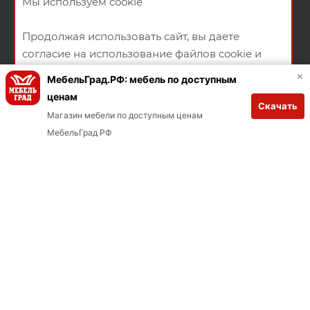
Мы используем cookie
Продолжая использовать сайт, вы даете
НАПИСАТЬ СООБЩЕНИЕ
согласие на использование файлов cookie и
ПОЛИТИКА КОНФИДЕНЦИАЛЬНОСТИ
ПУБЛИЧНАЯ ОФЕРТА
политикой конфиденциальности
×
МебельГрад.РФ: мебель по доступным
СОГЛАСИЕ НА ПОЛУЧЕНИЕ РЕКЛАМНО-ИНФОРМАЦИОННЫХ
ценам
Скачать
МАТЕРИАЛОВ
ХОРОШО
Магазин мебели по доступным ценам
Заказывай через мобильное приложение
В КОРЗИНУ
МебельГрад РФ
Загрузите в App Store
Загрузите в Google Play
2026 © Мебельный магазин МебельГрад