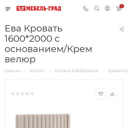
0
Ева Кровать
1600*2000 с
основанием/Крем
велюр
—
—
—
Главная
Каталог
Спальня в Хабаровске
Кровати в