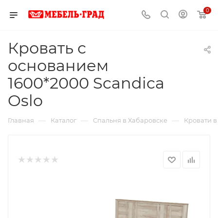
0
Кровать с
основанием
1600*2000 Scandica
Oslo
—
—
—
Главная
Каталог
Спальня в Хабаровске
Кровати в