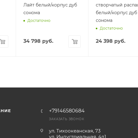
Лайт белый/корпус дуб
створчатый расп
сонома
белый/корпус дуб
сонома
Достаточно
Достаточно
34 798
руб.
24 398
руб.
+79146580684
АНИЕ
ЗАКАЗАТЬ ЗВОНОК
ул. Тихоокеанская, 73
ул. Индустриальная, 4д1