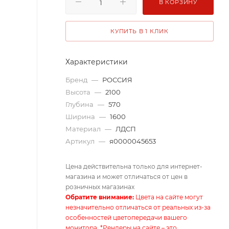
В КОРЗИНУ
КУПИТЬ В 1 КЛИК
Характеристики
Бренд
—
РОССИЯ
Высота
—
2100
Глубина
—
570
Ширина
—
1600
Материал
—
ЛДСП
Артикул
—
я0000045653
Цена действительна только для интернет-
магазина и может отличаться от цен в
розничных магазинах
Обратите внимание:
Цвета на сайте могут
незначительно отличаться от реальных из-за
особенностей цветопередачи вашего
монитора. *Рендеры на сайте – это