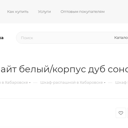
Как купить
Услуги
Оптовым покупателям
жа
Катало
айт белый/корпус дуб сон
—
—
 в Хабаровске
Шкаф-распашной в Хабаровске
Шкаф 