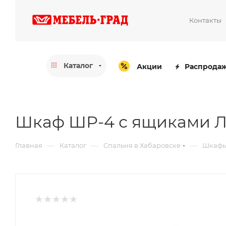
Контакты
Каталог
Акции
Распрода
Шкаф ШР-4 с ящиками Л
—
—
—
Главная
Каталог
Спальня в Хабаровске
Шкафы