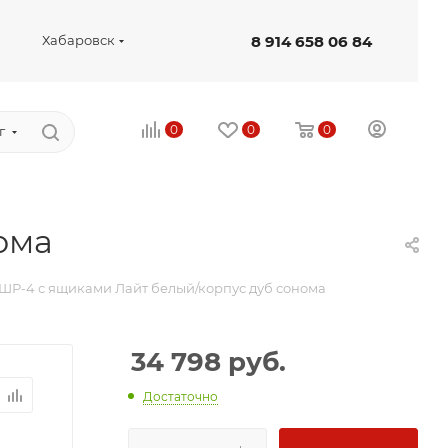
8 914 658 06 84
Хабаровск
0
0
0
г
ома
ШР-4 с ящиками Лайт белый/корпус дуб сонома
34 798
руб.
Достаточно