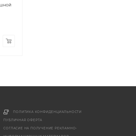
ашной
Лайт белый/корпус дуб
ТП-29 Лайт бел
сонома
корпус дуб сон
Достаточно
Много
19 698
руб.
4 998
руб.
ПОЛИТИКА КОНФИДЕНЦИАЛЬНОСТИ
ПУБЛИЧНАЯ ОФЕРТА
СОГЛАСИЕ НА ПОЛУЧЕНИЕ РЕКЛАМНО-