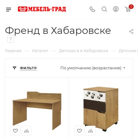
0
Френд в Хабаровске
7
—
—
—
Главная
Каталог
Детская в в Хабаровске
Детские 
По умолчанию (возрастание)
ФИЛЬТР