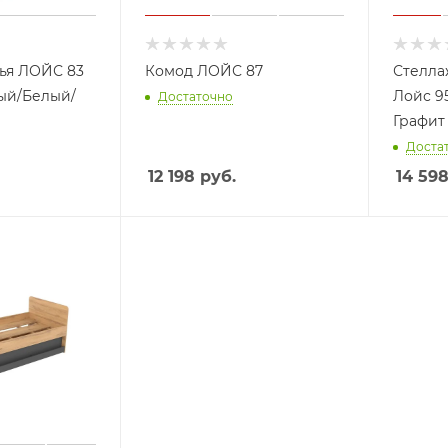
ья ЛОЙС 83
Комод ЛОЙС 87
Стелла
ый/Белый/
Лойс 9
Достаточно
Графит
Доста
12 198
руб.
14 59