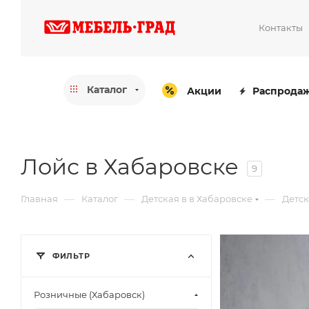
Контакты
Каталог
Акции
Распрода
Лойс в Хабаровске
9
—
—
—
Главная
Каталог
Детская в в Хабаровске
Детск
ФИЛЬТР
Розничные (Хабаровск)