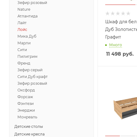
Зефир розовый
Nature
Атлантида
Шкаф для бел
Лайт
Дуб Золотист
Лойс
Мика Дуб
Графит
Марли
Много
Сити
11 498
руб.
Пилигрим
Френд
Зефир серый
Сити Дуб крафт
Зефир розовый
Оксфорд
Форсаж
Фэнтези
Энерджи
Монреаль
Детские столы
Детские кресла