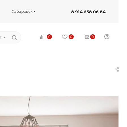
8 914 658 06 84
Хабаровск
0
0
0
г