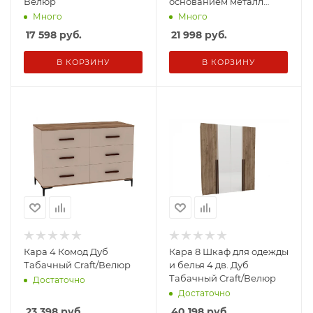
Велюр
основанием металл
1600*2000 Дуб Табачный
Много
Много
Craft/Велюр
17 598
руб.
21 998
руб.
В КОРЗИНУ
В КОРЗИНУ
Кара 4 Комод Дуб
Кара 8 Шкаф для одежды
Табачный Craft/Велюр
и белья 4 дв. Дуб
Табачный Craft/Велюр
Достаточно
Достаточно
23 398
руб.
40 198
руб.