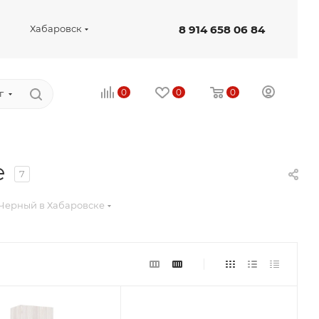
8 914 658 06 84
Хабаровск
0
0
0
г
е
7
Черный в Хабаровске