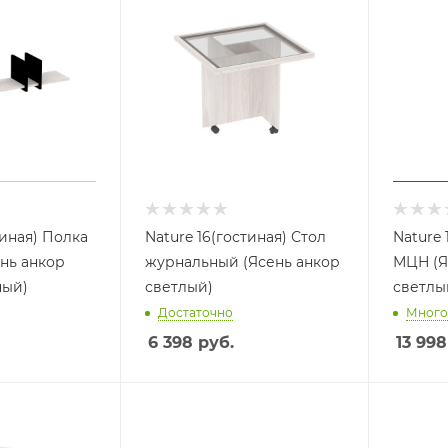
тиная) Полка
Nature 16(гостиная) Стол
Nature 
ень анкор
журнальный (Ясень анкор
МЦН (Я
ный)
светлый)
светлы
Достаточно
Много
6 398
руб.
13 998