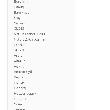
Богемия
Слайд
Балтимор
Джуна
Crown
GLOSS
Nature Гаспон Пайн
Nature Дуб табачный
POINT
STERN
Агата
Альянс
Афина
Венето Дуб
Версаль
Макси
Норвуд
Норден серый
Нордик
Сона
Соренто