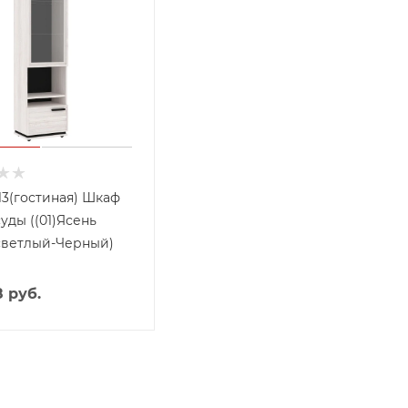
13(гостиная) Шкаф
уды ((01)Ясень
светлый-Черный)
8
руб.