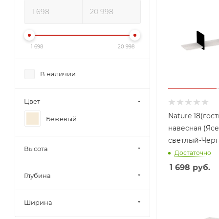
1 698
20 998
В наличии
Цвет
Nature 18(гос
Бежевый
навесная (Яс
светлый-Чер
Высота
Достаточно
1 698
руб.
Глубина
Ширина