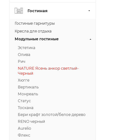
Гостиная
Гостиные гарнитуры
Кресла для отдыха
Модульные гостиные
Эстетика
Олива
Рич
NATURE Ясень анкор светлый-
Черный
Хюгге
Вертикаль
Монреаль
Статус
Тоскана
Бери крафт золотой/белое дерево
RENO черный
Aurelio
Флекс