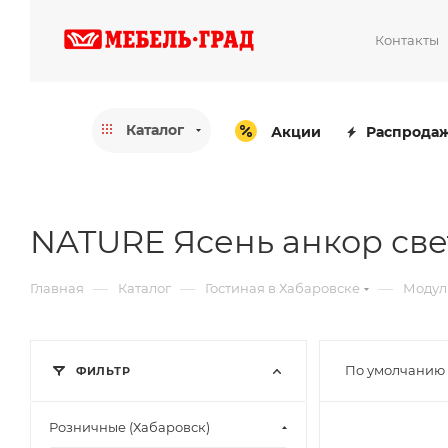
Контакты
Каталог
Акции
Распрода
NATURE Ясень анкор све
—
—
—
Главная
Каталог
Гостиная в Хабаровске
Модул
По умолчанию 
ФИЛЬТР
Розничные (Хабаровск)