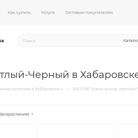
Как купить
Услуги
Оптовым покупателям
жа
Катало
тлый-Черный в Хабаровск
—
ьные гостиные в Хабаровске
NATURE Ясень анкор светлый-
(возрастание)