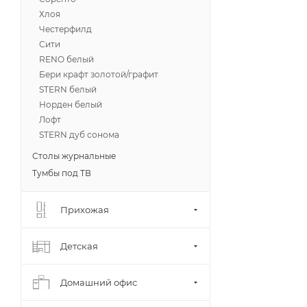
Хлоя
Честерфилд
Сити
RENO белый
Бери крафт золотой/графит
STERN белый
Норден белый
Лофт
STERN дуб сонома
Столы журнальные
Тумбы под ТВ
Прихожая
Детская
Домашний офис