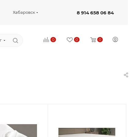
8 914 658 06 84
Хабаровск
0
0
0
г