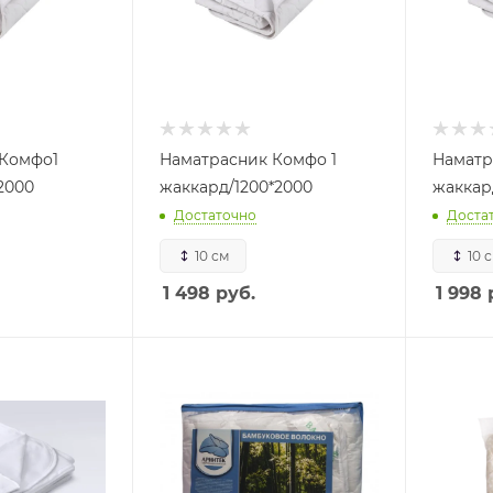
 Комфо1
Наматрасник Комфо 1
Наматр
2000
жаккард/1200*2000
жаккар
Достаточно
Доста
10 см
10 
1 498
руб.
1 998