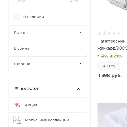
1 398
3 998
В наличии
Высота
Наматрасник
жаккард/900*
Глубина
Достаточно
Ширина
10 см
1 398
руб.
КАТАЛОГ
Акция
Модульные коллекции