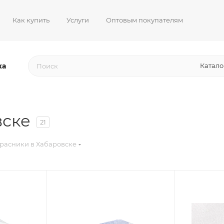
Как купить
Услуги
Оптовым покупателям
жа
Катало
вске
21
расники в Хабаровске