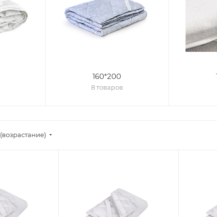
160*200
8 товаров
(возрастание)