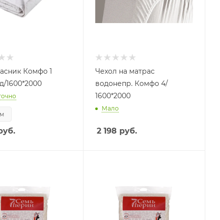
асник Комфо 1
Чехол на матрас
д/1600*2000
водонепр. Комфо 4/
1600*2000
точно
Мало
см
руб.
2 198
руб.