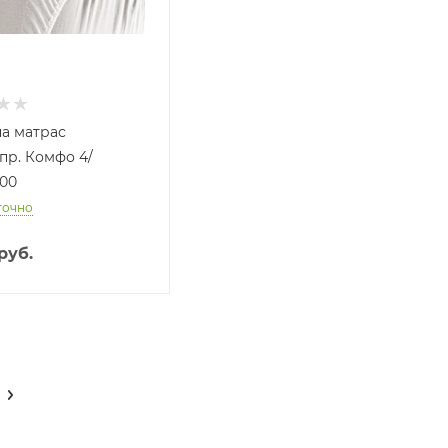
на матрас
пр. Комфо 4/
000
точно
руб.