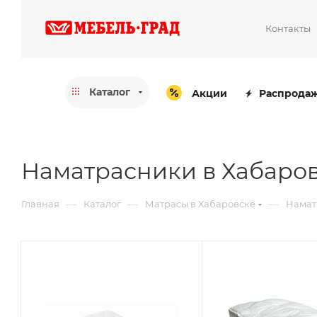
Контакты
Каталог
Акции
Распрода
Наматрасники в Хабаро
—
—
—
Главная
Каталог
Матрасы в Хабаровске
Намат