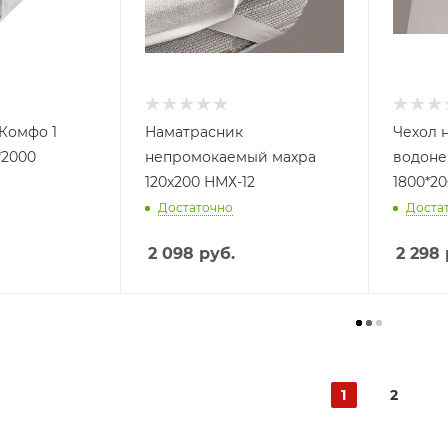
Комфо 1
Наматрасник
Чехол 
*2000
непромокаемый махра
водоне
120х200 НМХ-12
1800*2
Достаточно
Доста
2 098
руб.
2 298
1
2