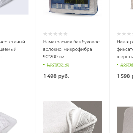
нестеганый
Наматрасник бамбуковое
Наматр
цаемый
волокно, микрофибра
фиксат
с
90*200 см
шерсть
Достаточно
Доста
1 498
руб.
1 598