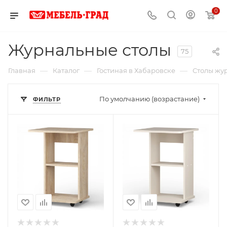
0
Журнальные столы
75
—
—
—
Главная
Каталог
Гостиная в Хабаровске
Столы жу
По умолчанию (возрастание)
ФИЛЬТР