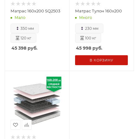
Матрас 160х200 SQ2503
Матрас Тулон 160х200
Мало
Много
350 мм
230 мм
120 кг
100 кг
45 398
руб.
45 998
руб.
В КОРЗИНУ