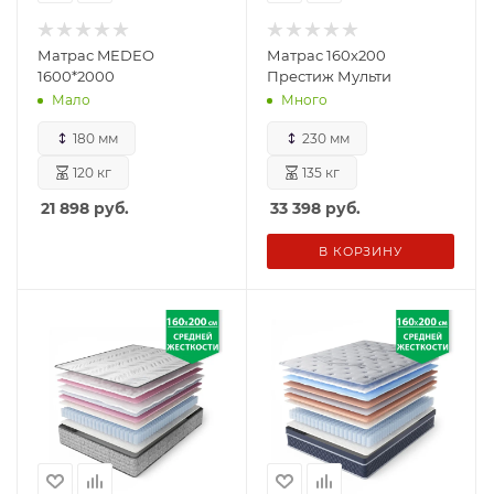
Матрас MEDEO
Матрас 160х200
1600*2000
Престиж Мульти
Мало
Много
180 мм
230 мм
120 кг
135 кг
21 898
руб.
33 398
руб.
В КОРЗИНУ