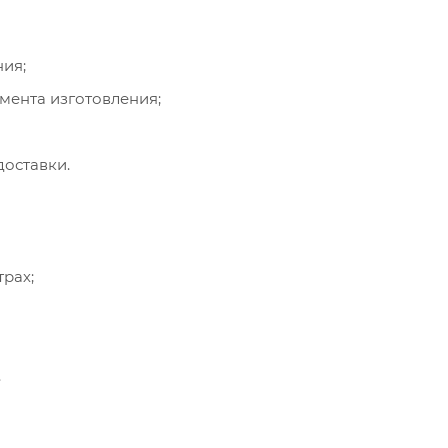
ния;
омента изготовления;
доставки.
рах;
.