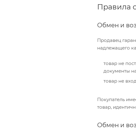
Правила о
Обмен и во
Продавец гарант
надлежащего кач
товар не пос
документы на
товар не вхо
Покупатель име
товар, идентичн
Обмен и во