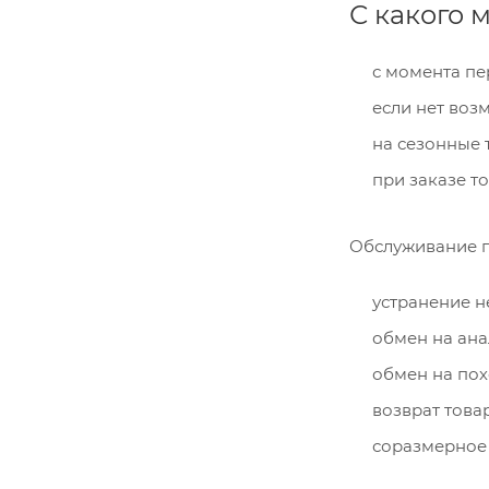
С какого 
с момента пе
если нет воз
на сезонные 
при заказе т
Обслуживание п
устранение н
обмен на ана
обмен на пох
возврат това
соразмерное