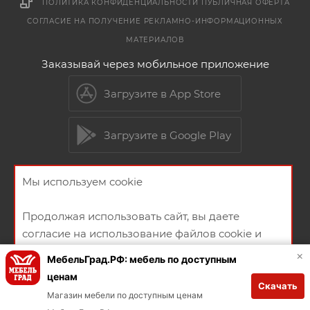
ПОЛИТИКА КОНФИДЕНЦИАЛЬНОСТИ
ПУБЛИЧНАЯ ОФЕРТА
СОГЛАСИЕ НА ПОЛУЧЕНИЕ РЕКЛАМНО-ИНФОРМАЦИОННЫХ
МАТЕРИАЛОВ
Заказывай через мобильное приложение
Загрузите в App Store
Загрузите в Google Play
Мы используем cookie
2026 © Мебельный магазин МебельГрад
Продолжая использовать сайт, вы даете
согласие на использование файлов cookie и
политикой конфиденциальности
×
МебельГрад.РФ: мебель по доступным
ценам
Скачать
Создание и продвижение сайта
ХОРОШО
Магазин мебели по доступным ценам