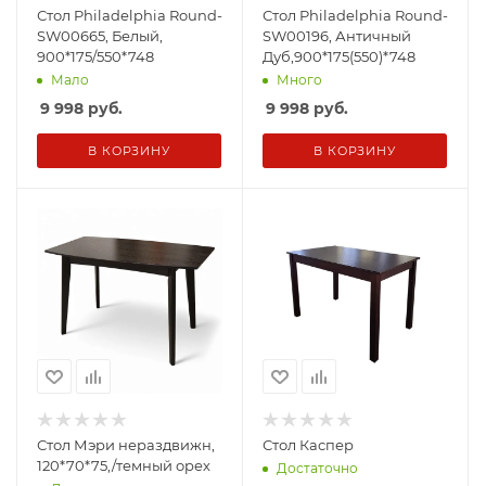
Стол Philadelphia Round-
Стол Philadelphia Round-
SW00665, Белый,
SW00196, Античный
900*175/550*748
Дуб,900*175(550)*748
Мало
Много
9 998
руб.
9 998
руб.
В КОРЗИНУ
В КОРЗИНУ
Стол Мэри нераздвижн,
Стол Каспер
120*70*75,/темный орех
Достаточно