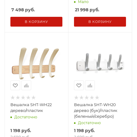
Коричневый)
Мало
7 498
руб.
21 998
руб.
В КОРЗИНУ
В КОРЗИНУ
Вешалка SHT-WH22
Вешалка SHT-WH20
дерево/пластик
дерево (бук)/пластик
(беленый/серебро)
Достаточно
Достаточно
1 198
руб.
1 198
руб.