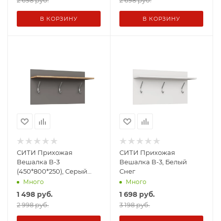
2 698 руб.
2 698 руб.
В КОРЗИНУ
В КОРЗИНУ
СИТИ Прихожая
СИТИ Прихожая
Вешалка В-3
Вешалка В-3, Белый
(450*800*250), Серый
Снег
Графит/корпус Дуб
Много
Много
Крафт Золотой
1 498
руб.
1 698
руб.
2 998 руб.
3 198 руб.