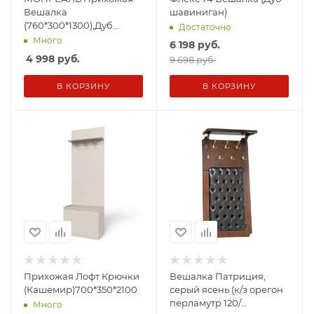
Вешалка
шавиниган)
(760*300*1300),Дуб
Достаточно
Канадский
Много
6 198
руб.
4 998
руб.
9 698 руб.
В КОРЗИНУ
В КОРЗИНУ
Прихожая Лофт Крючки
Вешалка Патриция,
(Кашемир)700*350*2100
серый ясень (к/з орегон
перламутр 120/
Много