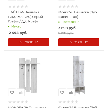
ЛАЙТ В-6 Вешалка
Флекс 76 Вешалка (Дуб
(1300*500*230),Серый
шавиниган)
Графит/ Дуб Крафт
Достаточно
Много
3 698
руб.
2 498
руб.
7 198 руб.
В КОРЗИНУ
В КОРЗИНУ
МОНРЕАЛЬ Прихожая
Флекс 74 Вешалка (Дуб