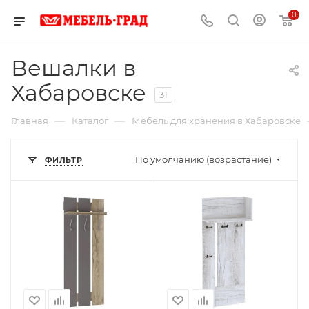
0
Вешалки в
Хабаровске
31
—
—
Главная
Каталог
Мебель для хранения в Хабаровске
По умолчанию (возрастание)
ФИЛЬТР