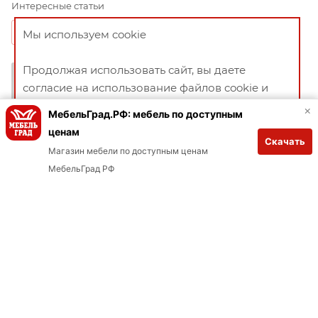
Интересные статьи
Мы используем cookie
ВСЕ СТАТЬИ
СОВЕТЫ
Продолжая использовать сайт, вы даете
Гардероб под ключ: как спланировать
согласие на использование файлов cookie и
наполнение шкафа — чек‑лист
политикой конфиденциальности
×
МебельГрад.РФ: мебель по доступным
18 февраля 2026
ценам
Скачать
ХОРОШО
УДОБСТВО ИСПОЛЬЗОВАНИЯ
Магазин мебели по доступным ценам
Как ухаживать за корпусной и мягкой
МебельГрад РФ
мебелью
17 февраля 2026
СОВЕТЫ
Как выбрать диван для небольшой
комнаты
17 февраля 2026