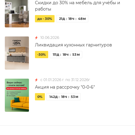
Скидки до 30% на мебель для учёбы и
работы
д
ч
м
до - 30%
21
18
48
10.06.2026
Ликвидация кухонных гарнитуров
д
ч
м
-30%
111
18
53
с 01.01.2026 г. по 31.12.2026г
Акция на рассрочку "0-0-6"
д
ч
м
0%
142
18
53