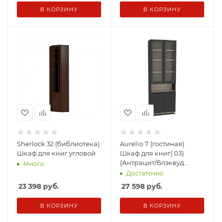
В КОРЗИНУ
В КОРЗИНУ
Sherlock 32 (библиотека)
Aurelio 7 (гостиная)
Шкаф для книг угловой
Шкаф для книг( 03)
(Антрацит/Блэквуд
Много
Сатиновый)
Достаточно
23 398
руб.
27 598
руб.
В КОРЗИНУ
В КОРЗИНУ