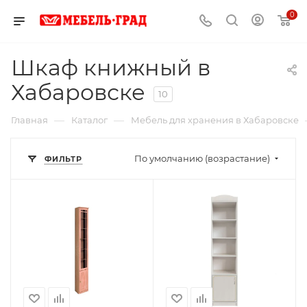
0
Шкаф книжный в
Хабаровске
10
—
—
Главная
Каталог
Мебель для хранения в Хабаровске
По умолчанию (возрастание)
ФИЛЬТР