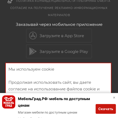
ПОЛИТИКА КОНФИДЕНЦИАЛЬНОСТИ
ПУБЛИЧНАЯ ОФЕРТА
СОГЛАСИЕ НА ПОЛУЧЕНИЕ РЕКЛАМНО-ИНФОРМАЦИОННЫХ
МАТЕРИАЛОВ
Заказывай через мобильное приложение
Загрузите в App Store
Загрузите в Google Play
Мы используем cookie
2026 © Мебельный магазин МебельГрад
Продолжая использовать сайт, вы даете
согласие на использование файлов cookie и
политикой конфиденциальности
×
МебельГрад.РФ: мебель по доступным
ценам
Скачать
Создание и продвижение сайта
ХОРОШО
Магазин мебели по доступным ценам