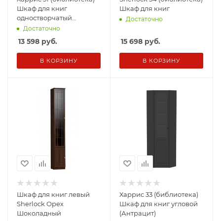
Шкаф для книг
Шкаф для книг
одностворчатый
Достаточно
(Антрацит)
Достаточно
13 598
руб.
15 698
руб.
В КОРЗИНУ
В КОРЗИНУ
Шкаф для книг левый
Харрис 33 (библиотека)
Sherlock Орех
Шкаф для книг угловой
Шоколадный
(Антрацит)