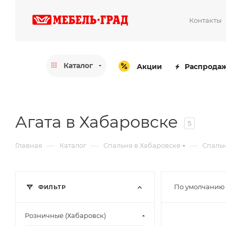
Контакты
Каталог
Акции
Распрода
Агата в Хабаровске
5
—
—
—
Главная
Каталог
Спальня в Хабаровске
Спальн
По умолчанию 
ФИЛЬТР
Розничные (Хабаровск)