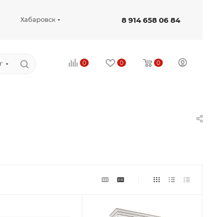
8 914 658 06 84
Хабаровск
0
0
0
г