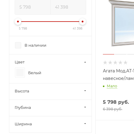
5 798
41 398
В наличии
Цвет
Агата Мод.АТ-
Белый
навесное/лам.
Мало
Высота
5 798
руб.
Глубина
6 398 руб.
Ширина