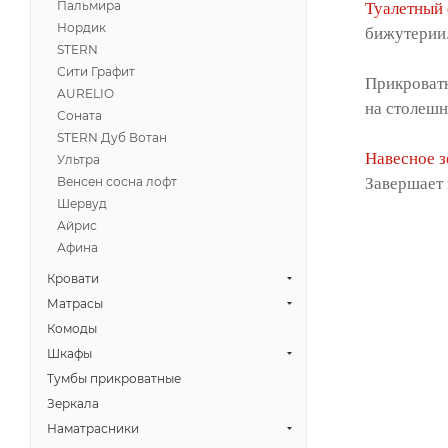
Пальмира
Туалетный
Нордик
бижутерии.
STERN
Сити Графит
Прикроватн
AURELIO
на столешн
Соната
STERN Дуб Вотан
Навесное 
Ультра
Завершает 
Венсен сосна лофт
Шервуд
Айрис
Афина
Кровати
Матрасы
Комоды
Шкафы
Тумбы прикроватные
Зеркала
Наматрасники