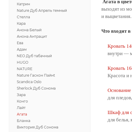
Агата в цвет
Катрин
выходят из мо
Nature Дуб Апрель темный
и выцветания.
Стелла
Кара
Анона Белый
Что входит в
Анона Антрацит
Ева
Кровать 1
Адам
внутри — м
NEO Дуб табачный
HUGO
Кровать 1
NATURE
Красота и 
Nature Гаскон Пайнt
Scandica Oslo
Sherlock Дуб Сонома
Основание
Зара
для пледов
Конго
Лайт
Шкаф для 
Агата
для белья,
Бланка
Виктория Дуб Сонома