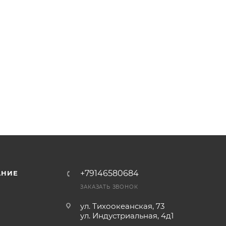
+79146580684
АНИЕ
ЗАКАЗАТЬ ЗВОНОК
ул. Тихоокеанская, 73
ул. Индустриальная, 4д1