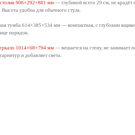
 столик 906×292×801 мм
— глубиной всего 29 см, не крадёт 
 Высота удобна для обычного стула.
ая тумба 614×385×534 мм — компактная, с глубоким ящиком. 
ице порядок.
зеркало 1014×68×794 мм
— вешается на стену, не занимает п
гарнитур и добавляет света.