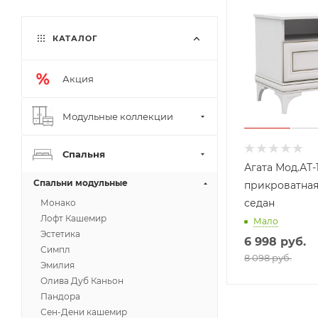
КАТАЛОГ
Акция
Модульные коллекции
Спальня
Агата Мод.АТ-
Спальни модульные
прикроватная
седан
Монако
Лофт Кашемир
Мало
Эстетика
6 998
руб.
Симпл
8 098 руб.
Эмилия
Олива Дуб Каньон
Пандора
Сен-Дени кашемир