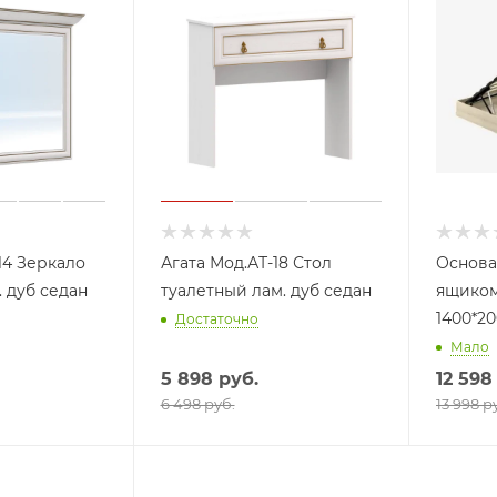
14 Зеркало
Агата Мод.АТ-18 Стол
Основа
 дуб седан
туалетный лам. дуб седан
ящиком
1400*20
Достаточно
Мало
5 898
руб.
12 598
6 498 руб.
13 998 р