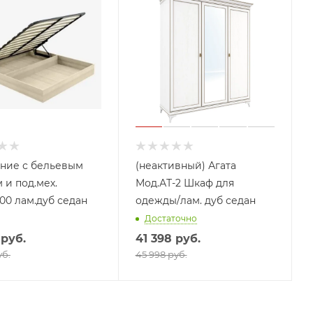
ние с бельевым
(неактивный) Агата
 и под.мех.
Мод.АТ-2 Шкаф для
00 лам.дуб седан
одежды/лам. дуб седан
Достаточно
руб.
41 398
руб.
уб.
45 998 руб.