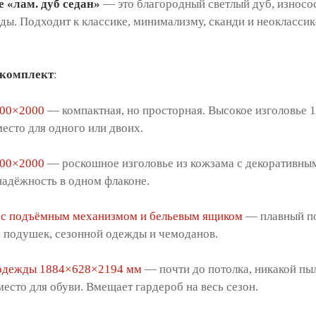
е «лам. дуб седан»
— это благородный светлый дуб, износо
ды. Подходит к классике, минимализму, сканди и неоклассик
 комплект
:
400×2000
— компактная, но просторная. Высокое изголовье 1
есто для одного или двоих.
600×2000
— роскошное изголовье из кожзама с декоративным
надёжность в одном флаконе.
 с подъёмным механизмом и бельевым ящиком
— плавный по
, подушек, сезонной одежды и чемоданов.
одежды 1884×628×2194 мм
— почти до потолка, никакой пыл
 место для обуви. Вмещает гардероб на весь сезон.