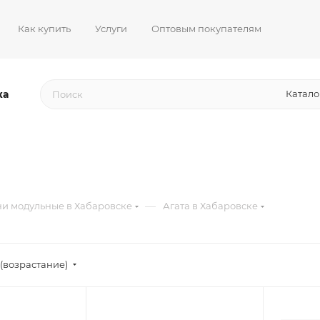
Как купить
Услуги
Оптовым покупателям
жа
Катало
—
и модульные в Хабаровске
Агата в Хабаровске
(возрастание)