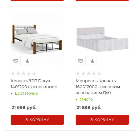
Кровать 9213 Darya
Монреаль Кровать
140*200 с основанием
1600*2000 с жестким
основанием Дуб
Достаточно
канадский
Много
21 698
руб.
21 898
руб.
В КОРЗИНУ
В КОРЗИНУ