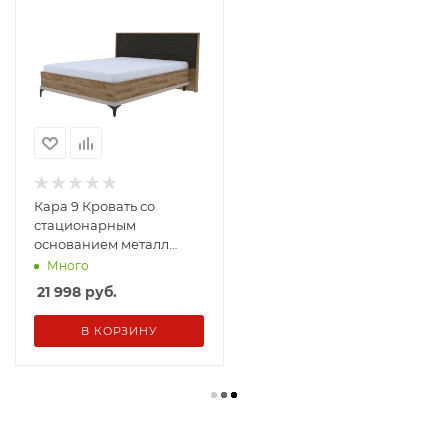
Кара 9 Кровать со
стационарным
основанием металл
1600*2000 Дуб Табачный
Много
Craft/Велюр
21 998
руб.
В КОРЗИНУ