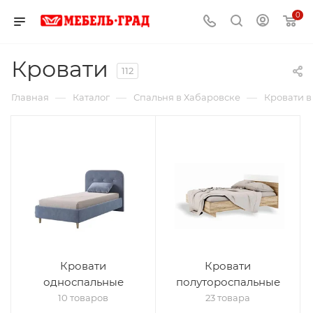
0
Кровати
112
—
—
—
Главная
Каталог
Спальня в Хабаровске
Кровати в
Кровати
Кровати
односпальные
полутороспальные
10 товаров
23 товара