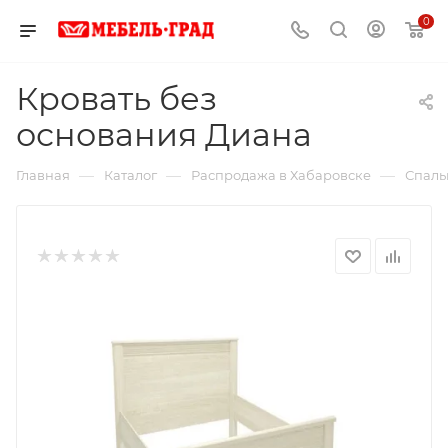
0
Кровать без
основания Диана
—
—
—
Главная
Каталог
Распродажа в Хабаровске
Спаль