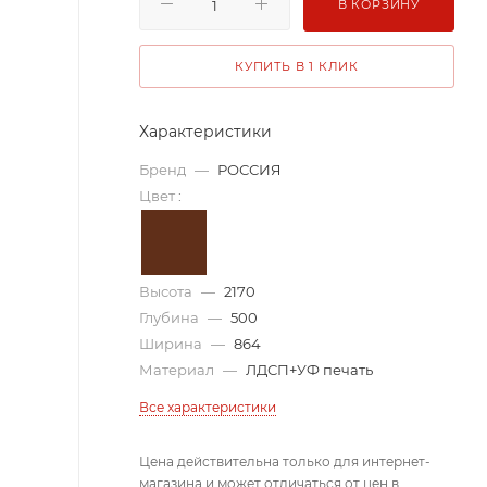
В КОРЗИНУ
КУПИТЬ В 1 КЛИК
Характеристики
Бренд
—
РОССИЯ
Цвет
:
Высота
—
2170
Глубина
—
500
Ширина
—
864
Материал
—
ЛДСП+УФ печать
Все характеристики
Цена действительна только для интернет-
магазина и может отличаться от цен в