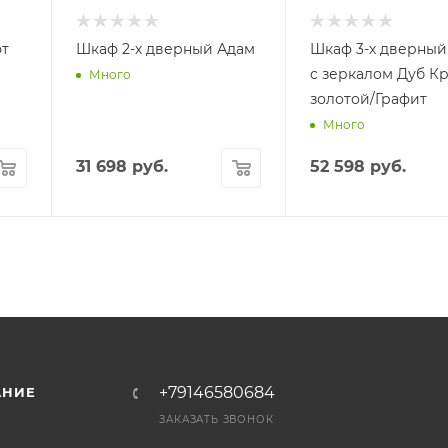
фт
Шкаф 2-х дверный Адам
Шкаф 3-х дверный
с зеркалом Дуб К
Много
золотой/Графит
Много
31 698
руб.
52 598
руб.
+79146580684
АНИЕ
ЗАКАЗАТЬ ЗВОНОК