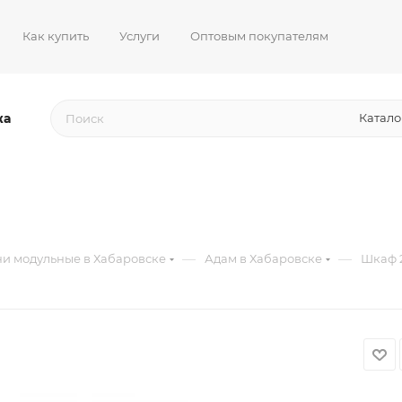
Как купить
Услуги
Оптовым покупателям
жа
Катало
—
—
и модульные в Хабаровске
Адам в Хабаровске
Шкаф 