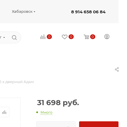
8 914 658 06 84
Хабаровск
0
0
0
г
2-х дверный Адам
31 698
руб.
Много