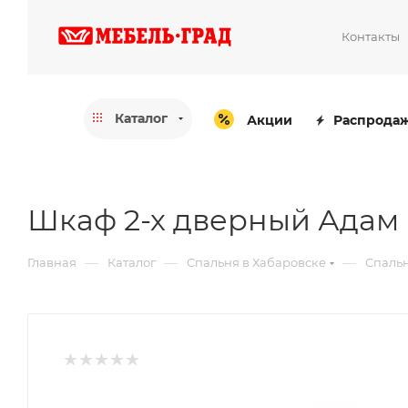
Контакты
Каталог
Акции
Распрода
Шкаф 2-х дверный Адам
—
—
—
Главная
Каталог
Спальня в Хабаровске
Спальн