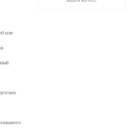
ЗАДАТЬ ВОПРОС
ей или
ая
ьный
детских
излишнего