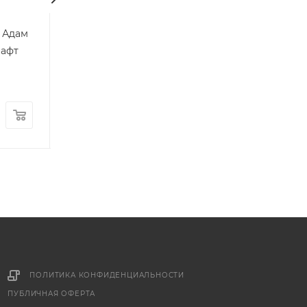
 Адам
Шкаф 3-х дверный Адам
Тумба прикров
рафт
Дуб крафт золотой/
Адам Дуб краф
Графит
золотой/графи
Много
Много
48 998
руб.
7 098
руб.
ПОЛИТИКА КОНФИДЕНЦИАЛЬНОСТИ
ПУБЛИЧНАЯ ОФЕРТА