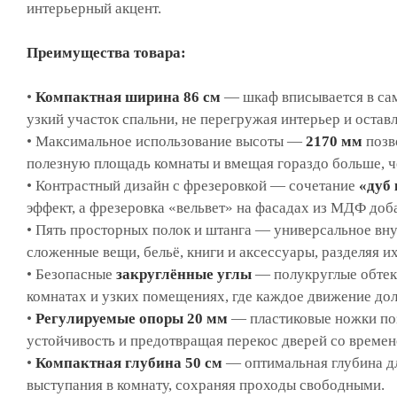
интерьерный акцент.
Преимущества товара:
•
Компактная ширина 86 см
— шкаф вписывается в са
узкий участок спальни, не перегружая интерьер и остав
• Максимальное использование высоты —
2170 мм
позв
полезную площадь комнаты и вмещая гораздо больше, че
• Контрастный дизайн с фрезеровкой — сочетание
«дуб 
эффект, а фрезеровка «вельвет» на фасадах из МДФ доб
• Пять просторных полок и штанга — универсальное вну
сложенные вещи, бельё, книги и аксессуары, разделяя и
• Безопасные
закруглённые углы
— полукруглые обтек
комнатах и узких помещениях, где каждое движение до
•
Регулируемые опоры 20 мм
— пластиковые ножки поз
устойчивость и предотвращая перекос дверей со времен
•
Компактная глубина 50 см
— оптимальная глубина дл
выступания в комнату, сохраняя проходы свободными.