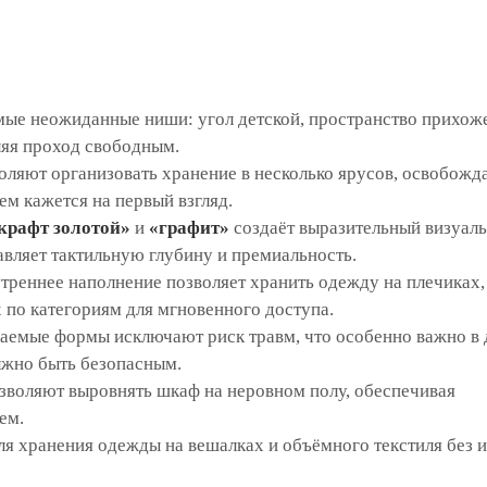
мые неожиданные ниши: угол детской, пространство прихож
ляя проход свободным.
оляют организовать хранение в несколько ярусов, освобожд
м кажется на первый взгляд.
крафт золотой»
и
«графит»
создаёт выразительный визуал
авляет тактильную глубину и премиальность.
треннее наполнение позволяет хранить одежду на плечиках,
х по категориям для мгновенного доступа.
аемые формы исключают риск травм, что особенно важно в 
лжно быть безопасным.
воляют выровнять шкаф на неровном полу, обеспечивая
ем.
я хранения одежды на вешалках и объёмного текстиля без 