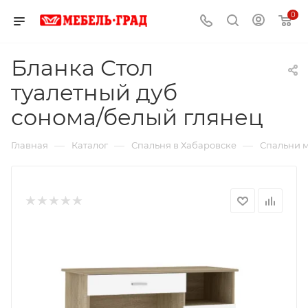
0
Бланка Стол
туалетный дуб
сонома/белый глянец
—
—
—
Главная
Каталог
Спальня в Хабаровске
Спальни м