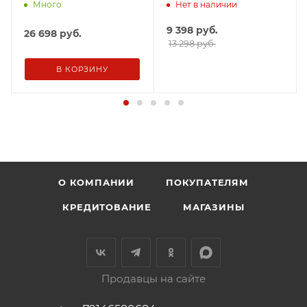
Зеркало+Стандарт
Craft-Черный
Много
Нет в наличии
9 398
руб.
26 698
руб.
13 298 руб.
В КОРЗИНУ
О КОМПАНИИ
ПОКУПАТЕЛЯМ
КРЕДИТОВАНИЕ
МАГАЗИНЫ
Продавцы на сайте