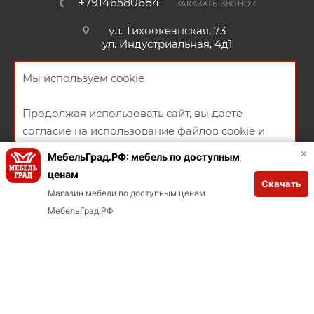
+79146580684
ЗАКАЗАТЬ ЗВОНОК
ул. Тихоокеанская, 73
ул. Индустриальная, 4д1
Мы используем cookie
Продолжая использовать сайт, вы даете
НАПИСАТЬ СООБЩЕНИЕ
согласие на использование файлов cookie и
политикой конфиденциальности
ПОЛИТИКА КОНФИДЕНЦИАЛЬНОСТИ
ПУБЛИЧНАЯ ОФЕРТА
×
МебельГрад.РФ: мебель по доступным
СОГЛАСИЕ НА ПОЛУЧЕНИЕ РЕКЛАМНО-ИНФОРМАЦИОННЫХ
ценам
Скачать
МАТЕРИАЛОВ
ХОРОШО
Магазин мебели по доступным ценам
В КОРЗИНУ
Заказывай через мобильное приложение
МебельГрад РФ
Загрузите в App Store
Загрузите в Google Play