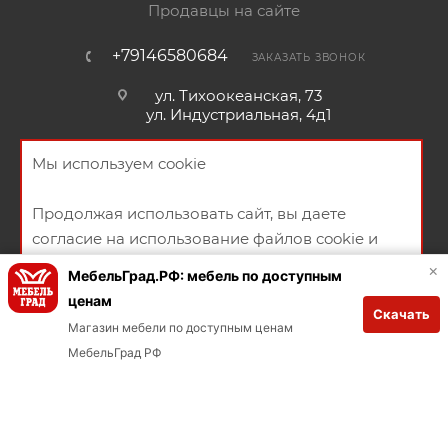
Продавцы на сайте
+79146580684
ЗАКАЗАТЬ ЗВОНОК
ул. Тихоокеанская, 73
ул. Индустриальная, 4д1
Мы используем cookie
Продолжая использовать сайт, вы даете
НАПИСАТЬ СООБЩЕНИЕ
согласие на использование файлов cookie и
политикой конфиденциальности
ПОЛИТИКА КОНФИДЕНЦИАЛЬНОСТИ
ПУБЛИЧНАЯ ОФЕРТА
×
МебельГрад.РФ: мебель по доступным
СОГЛАСИЕ НА ПОЛУЧЕНИЕ РЕКЛАМНО-ИНФОРМАЦИОННЫХ
ценам
Скачать
МАТЕРИАЛОВ
ХОРОШО
Магазин мебели по доступным ценам
В КОРЗИНУ
Заказывай через мобильное приложение
МебельГрад РФ
Загрузите в App Store