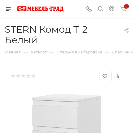
0
STERN Комод Т-2
Белый
—
—
—
Главная
Каталог
Спальня в Хабаровске
Спальни м