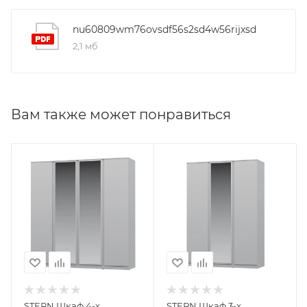
nu60809wm76ovsdf56s2sd4w56rijxsd
2,1 мб
Вам также может понравиться
STERN Шкаф 4-х
STERN Шкаф 3-х