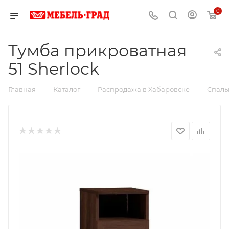
0
Тумба прикроватная
51 Sherlock
—
—
—
Главная
Каталог
Распродажа в Хабаровске
Спаль