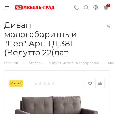
0
Диван
малогабаритный
"Лео" Арт. ТД 381
(Велутто 22(лат
—
—
—
Главная
Каталог
Мягкая мебель в Хабаровске
Мал
Акция