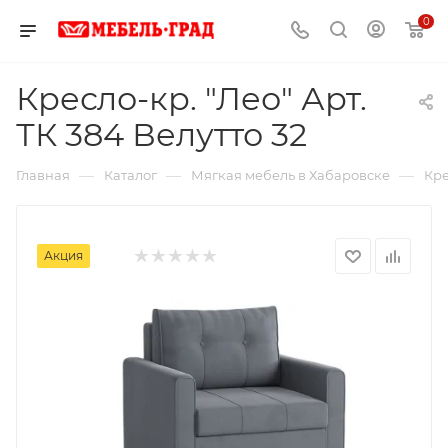
0
Кресло-кр. "Лео" Арт.
ТК 384 Велутто 32
—
—
—
Главная
Каталог
Мягкая мебель в Хабаровске
Кре
Акция